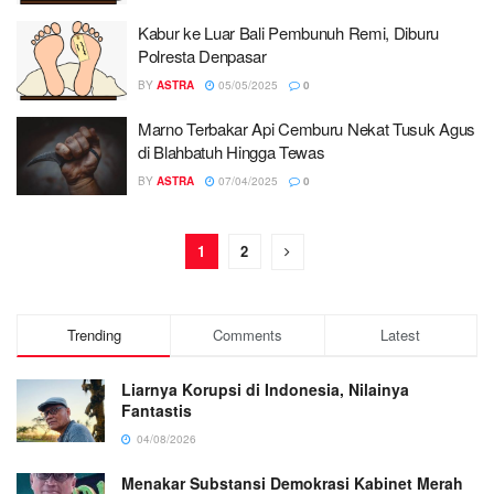
Kabur ke Luar Bali Pembunuh Remi, Diburu
Polresta Denpasar
BY
ASTRA
05/05/2025
0
Marno Terbakar Api Cemburu Nekat Tusuk Agus
di Blahbatuh Hingga Tewas
BY
ASTRA
07/04/2025
0
1
2
Trending
Comments
Latest
Liarnya Korupsi di Indonesia, Nilainya
Fantastis
04/08/2026
Menakar Substansi Demokrasi Kabinet Merah