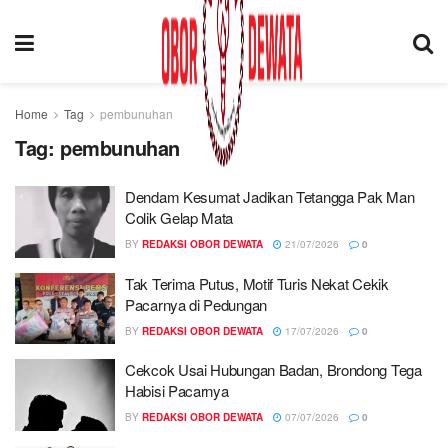
Home
Tag
pembunuhan
Tag:
pembunuhan
Dendam Kesumat Jadikan Tetangga Pak Man
Colik Gelap Mata
BY
REDAKSI OBOR DEWATA
21/07/2026
0
Tak Terima Putus, Motif Turis Nekat Cekik
Pacarnya di Pedungan
BY
REDAKSI OBOR DEWATA
17/07/2026
0
Cekcok Usai Hubungan Badan, Brondong Tega
Habisi Pacarnya
BY
REDAKSI OBOR DEWATA
07/07/2026
0