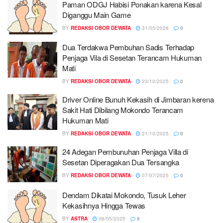
Paman ODGJ Habisi Ponakan karena Kesal
Diganggu Main Game
BY
REDAKSI OBOR DEWATA
31/05/2026
0
Dua Terdakwa Pembuhan Sadis Terhadap
Penjaga Vila di Sesetan Terancam Hukuman
Mati
BY
REDAKSI OBOR DEWATA
23/10/2025
0
Driver Online Bunuh Kekasih di Jimbaran kerena
Sakit Hati Dibilang Mokondo Terancam
Hukuman Mati
BY
REDAKSI OBOR DEWATA
21/10/2025
0
24 Adegan Pembunuhan Penjaga Villa di
Sesetan Diperagakan Dua Tersangka
BY
REDAKSI OBOR DEWATA
07/07/2025
0
Dendam Dikatai Mokondo, Tusuk Leher
Kekasihnya Hingga Tewas
BY
ASTRA
06/05/2025
0