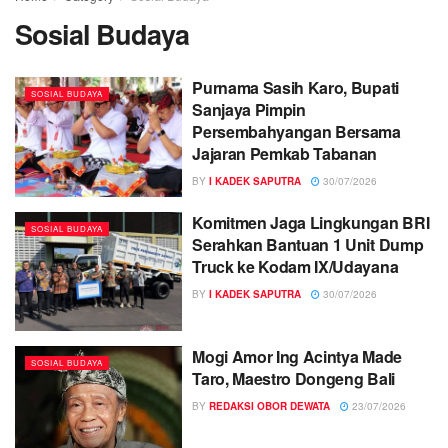
Sosial Budaya
Purnama Sasih Karo, Bupati
SOSIAL BUDAYA
Sanjaya Pimpin
Persembahyangan Bersama
Jajaran Pemkab Tabanan
BY
I KADEK SAPUTRA
30/07/2026
Komitmen Jaga Lingkungan BRI
SOSIAL BUDAYA
Serahkan Bantuan 1 Unit Dump
Truck ke Kodam IX/Udayana
BY
I KADEK SAPUTRA
30/07/2026
Mogi Amor Ing Acintya Made
SOSIAL BUDAYA
Taro, Maestro Dongeng Bali
BY
REDAKSI OBOR DEWATA
23/07/2026