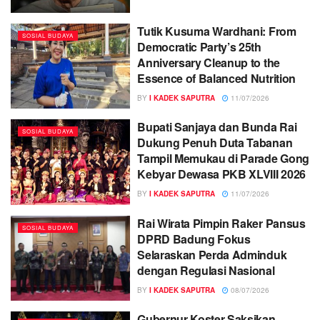
Tutik Kusuma Wardhani: From
SOSIAL BUDAYA
Democratic Party’s 25th
Anniversary Cleanup to the
Essence of Balanced Nutrition
BY
I KADEK SAPUTRA
11/07/2026
Bupati Sanjaya dan Bunda Rai
SOSIAL BUDAYA
Dukung Penuh Duta Tabanan
Tampil Memukau di Parade Gong
Kebyar Dewasa PKB XLVIII 2026
BY
I KADEK SAPUTRA
11/07/2026
Rai Wirata Pimpin Raker Pansus
SOSIAL BUDAYA
DPRD Badung Fokus
Selaraskan Perda Adminduk
dengan Regulasi Nasional
BY
I KADEK SAPUTRA
08/07/2026
Gubernur Koster Saksikan