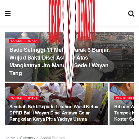
SOSIAL BUDAYA
Bade Setinggi 11 Meter Diarak 6 Banjar,
Wujud Bakti Disel Astawa Atas
Mangkatnya Jro Mangku Gede I Wayan
Tang
SOSIAL BUDAYA
PENDIDIKAN
Sembah Bakti kepada Leluhur, Wakil Ketua
Ribuan War
DPRD Bali I Wayan Disel Astawa Gelar
Tumpek Klur
Rangkaian Karya Pitra Yadnya Utama
Koster Sera
Home
Category
Sosial Budaya