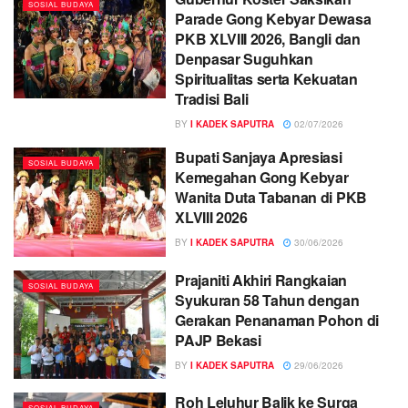
SOSIAL BUDAYA
Parade Gong Kebyar Dewasa
PKB XLVIII 2026, Bangli dan
Denpasar Suguhkan
Spiritualitas serta Kekuatan
Tradisi Bali
BY
I KADEK SAPUTRA
02/07/2026
Bupati Sanjaya Apresiasi
SOSIAL BUDAYA
Kemegahan Gong Kebyar
Wanita Duta Tabanan di PKB
XLVIII 2026
BY
I KADEK SAPUTRA
30/06/2026
Prajaniti Akhiri Rangkaian
SOSIAL BUDAYA
Syukuran 58 Tahun dengan
Gerakan Penanaman Pohon di
PAJP Bekasi
BY
I KADEK SAPUTRA
29/06/2026
Roh Leluhur Balik ke Surga
SOSIAL BUDAYA