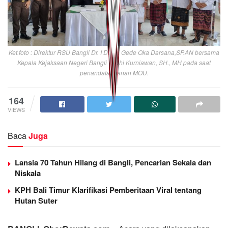
Ket.foto : Direktur RSU Bangli Dr. I Dewa Gede Oka Darsana,SP.AN bersama
Kepala Kejaksaan Negeri Bangli Yudhi Kurniawan, SH., MH pada saat
penandatanganan MOU.
164
VIEWS
Baca
Juga
Lansia 70 Tahun Hilang di Bangli, Pencarian Sekala dan
Niskala
KPH Bali Timur Klarifikasi Pemberitaan Viral tentang
Hutan Suter