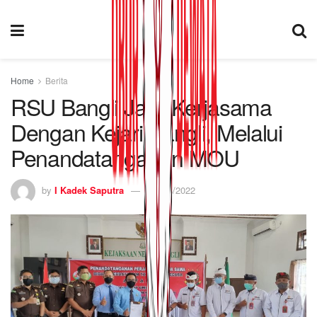
Home
Berita
RSU Bangli Jalin Kerjasama
Dengan Kejari Bangli, Melalui
Penandatanganan MOU
by
I Kadek Saputra
14/04/2022