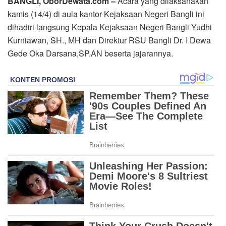
BANGLI, OborDewata.com –
Acara yang dilaksanakan
kamis (14/4) di aula kantor Kejaksaan Negeri Bangli ini
dihadiri langsung Kepala Kejaksaan Negeri Bangli Yudhi
Kurniawan, SH., MH dan Direktur RSU Bangli Dr. I Dewa
Gede Oka Darsana,SP.AN beserta jajarannya.