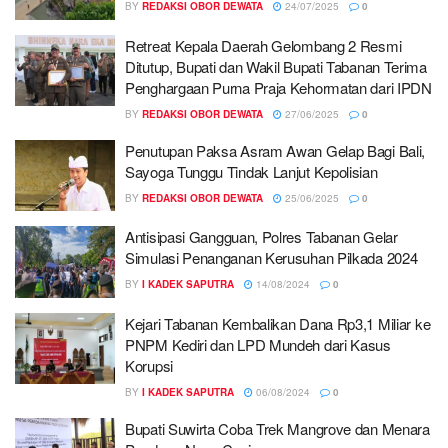
BY
REDAKSI OBOR DEWATA
24/07/2025
0
Retreat Kepala Daerah Gelombang 2 Resmi
Ditutup, Bupati dan Wakil Bupati Tabanan Terima
Penghargaan Purna Praja Kehormatan dari IPDN
BY
REDAKSI OBOR DEWATA
27/06/2025
0
Penutupan Paksa Asram Awan Gelap Bagi Bali,
Sayoga Tunggu Tindak Lanjut Kepolisian
BY
REDAKSI OBOR DEWATA
25/06/2025
0
Antisipasi Gangguan, Polres Tabanan Gelar
Simulasi Penanganan Kerusuhan Pilkada 2024
BY
I KADEK SAPUTRA
14/08/2024
0
Kejari Tabanan Kembalikan Dana Rp3,1 Miliar ke
PNPM Kediri dan LPD Mundeh dari Kasus
Korupsi
BY
I KADEK SAPUTRA
06/08/2024
0
Bupati Suwirta Coba Trek Mangrove dan Menara