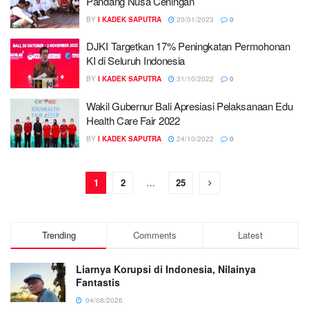
Pandang Nusa Ceningan
BY
I KADEK SAPUTRA
20/01/2023
0
DJKI Targetkan 17% Peningkatan Permohonan
KI di Seluruh Indonesia
BY
I KADEK SAPUTRA
31/10/2022
0
Wakil Gubernur Bali Apresiasi Pelaksanaan Edu
Health Care Fair 2022
BY
I KADEK SAPUTRA
24/10/2022
0
1
2
…
25
Trending
Comments
Latest
Liarnya Korupsi di Indonesia, Nilainya
Fantastis
04/08/2026