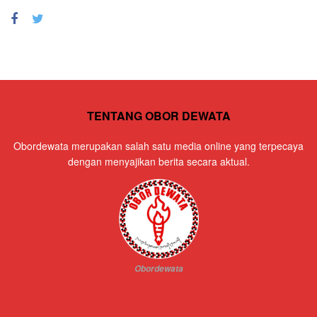
TENTANG OBOR DEWATA
Obordewata merupakan salah satu media online yang terpecaya
dengan menyajikan berita secara aktual.
Obordewata