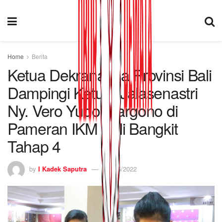
Home
Berita
Ketua Dekranasda Provinsi Bali
Dampingi Ketum Jalasenastri
Ny. Vero Yudo Margono di
Pameran IKM Bali Bangkit
Tahap 4
by
I Kadek Saputra
11/05/2022