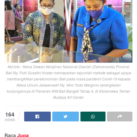
Ket.foto : Ketua Dewan Kerajinan Nasional Daerah (Dekranasda) Provinsi
Bali Ny. Putri Suastini Koster memaparkan sejumlah metode sebagai upaya
membangkitkan perekonomian Bali pada masa pandemi Covid-19 kepada
Ketua Umum Jalasenastri Ny. Vero Yudo Margono serangkaian
kunjungannya di Pameran IKM Bali Bangkit Tahap 4, di Ksirarnawa Taman
Budaya Art Center
164
VIEWS
Baca
Juga