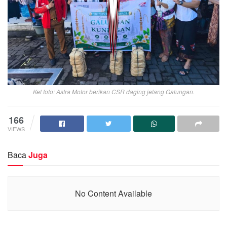
Ket foto: Astra Motor berikan CSR daging jelang Galungan.
166
VIEWS
Baca
Juga
No Content Available