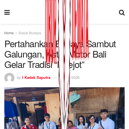
Home
Sosial Budaya
Pertahankan Budaya Sambut
Galungan, Astra Motor Bali
Gelar Tradisi “Ngejot”
by
I Kadek Saputra
16/06/2026