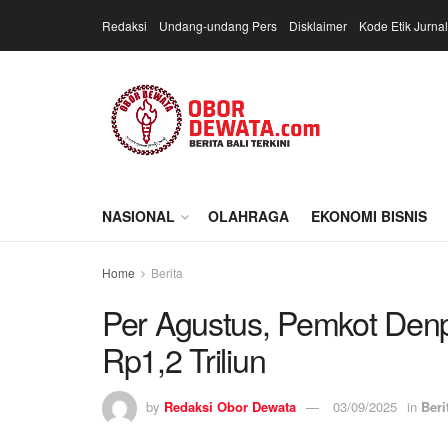
Redaksi
Undang-undang Pers
Disklaimer
Kode Etik Jurnal
NASIONAL
OLAHRAGA
EKONOMI BISNIS
Home
Berita
Per Agustus, Pemkot Denp
Rp1,2 Triliun
by
Redaksi Obor Dewata
03/09/2025
in
Beri