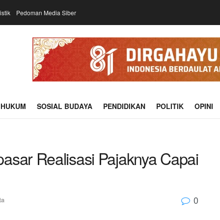
istik
Pedoman Media Siber
HUKUM
SOSIAL BUDAYA
PENDIDIKAN
POLITIK
OPINI
asar Realisasi Pajaknya Capai
0
ta