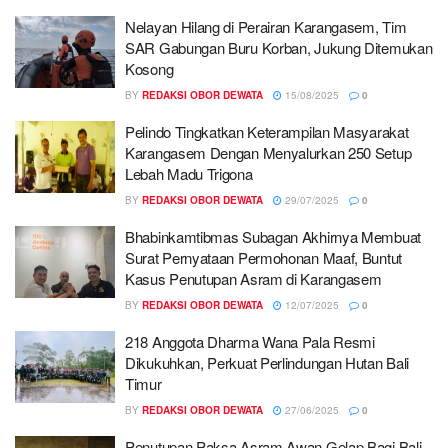
Nelayan Hilang di Perairan Karangasem, Tim
SAR Gabungan Buru Korban, Jukung Ditemukan
Kosong
BY
REDAKSI OBOR DEWATA
15/08/2025
0
Pelindo Tingkatkan Keterampilan Masyarakat
Karangasem Dengan Menyalurkan 250 Setup
Lebah Madu Trigona
BY
REDAKSI OBOR DEWATA
29/07/2025
0
Bhabinkamtibmas Subagan Akhirnya Membuat
Surat Pernyataan Permohonan Maaf, Buntut
Kasus Penutupan Asram di Karangasem
BY
REDAKSI OBOR DEWATA
12/07/2025
0
218 Anggota Dharma Wana Pala Resmi
Dikukuhkan, Perkuat Perlindungan Hutan Bali
Timur
BY
REDAKSI OBOR DEWATA
27/06/2025
0
Penutupan Paksa Asram Awan Gelap Bagi Bali,