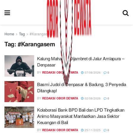
Home
Tag
#Karangasem
Tag:
#Karangasem
Kalung Maharahi Dijambret di Jalur Amlapura –
Denpasar
BY
REDAKSI OBOR DEWATA
07/08/2026
0
Basmi Judol di Denpasar & Badung, 3 Penyedia
Ditangkap!
BY
REDAKSI OBOR DEWATA
02/08/2026
0
Kolaborasi Bank BPD Bali dan LPD Tingkatkan
Animo Masyarakat Manfaatkan Jasa Sektor
Keuangan di Bali
BY
REDAKSI OBOR DEWATA
25/11/2025
0