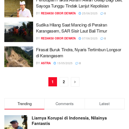
Sayoga Tunggu Tindak Lanjut Kepolisian
BY
REDAKSI OBOR DEWATA
25/06/2025
0
Sudika Hilang Saat Mancing di Perairan
Karangasem, SAR Sisir Laut Bali Timur
BY
REDAKSI OBOR DEWATA
07/06/2025
0
Firasat Buruk Tindra, Nyaris Tertimbun Longsor
di Karangasem
BY
ASTRA
15/05/2025
0
1
2
Trending
Comments
Latest
Liarnya Korupsi di Indonesia, Nilainya
Fantastis