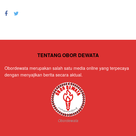
TENTANG OBOR DEWATA
Obordewata merupakan salah satu media online yang terpecaya
dengan menyajikan berita secara aktual.
Obordewata