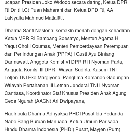
ucapan Presiden Joko Widodo secara daring, Ketua DPR
RI Dr. (H.C) Puan Maharani dan Ketua DPD RI, AA
LaNyalla Mahmud Mattalitti.
Dharma Santi Nasional semakin meriah dengan kehadiran
Ketua MPR RI Bambang Soesatyo, Menteri Agama H
Yaqut Cholil Qoumas, Menteri Pemberdayaan Perempuan
dan Perlindungan Anak (PPPA) I Gusti Ayu Bintang
Darmawati, Anggota Komisi VI DPR RI I Nyoman Parta,
Anggota Komisi III DPR I Wayan Sudirta, Kasum TNI
Letjen TNI Eko Margiyono, Panglima Komando Gabungan
Wilayah Pertahanan III Letnan Jenderal TNI I Nyoman
Cantiasa, Koordinator Staf Khusus Presiden Anak Agung
Gede Ngurah (AAGN) Ari Dwipayana,
Hadir pula Dharma Adhyaksa PHDI Pusat Ida Pedanda
Nabe Bang Buruan Manuaba, Ketua Umum Parisada
Hindu Dharma Indonesia (PHDI) Pusat, Mayjen (Purn)