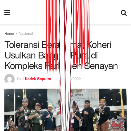
Home
Nasional
Toleransi Beragama, Koheri
Usulkan Bangun Pura di
Kompleks Parlemen Senayan
by
I Kadek Saputra
17/04/2022