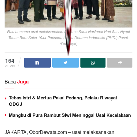
Foto bersama usai melaksanakan Dharma Santi Nasional Hari Suci Nyepi
Tahun Baru Saka 1944 Parisada Hindu Dharma Indonesia (PHDI) Pusat.
(Foto: aya)
164
VIEWS
Baca
Juga
Tebas Istri & Mertua Pakai Pedang, Pelaku Riwayat
ODGJ
Mangku di Pura Rambut Siwi Meninggal Usai Kecelakaan
JAKARTA, OborDewata.com – usai melaksanakan