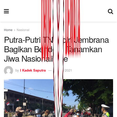
Home
Nasional
Putra-Putri TNI/Polri Jembrana
Bagikan Bendera Tanamkan
Jiwa Nasionalisme
by
I Kadek Saputra
11/08/2021