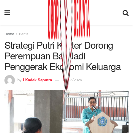
Home
Berita
Strategi Putri Koster Dorong
Perempuan Bali Jadi
Penggerak Ekonomi Keluarga
by
I Kadek Saputra
23/05/2026