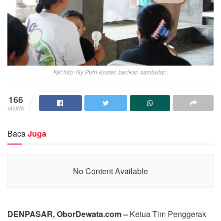
Ket foto: Ny Putri Koster, berikan sambutan.
166
VIEWS
Baca
Juga
No Content Available
DENPASAR, OborDewata.com –
Ketua Tim Penggerak