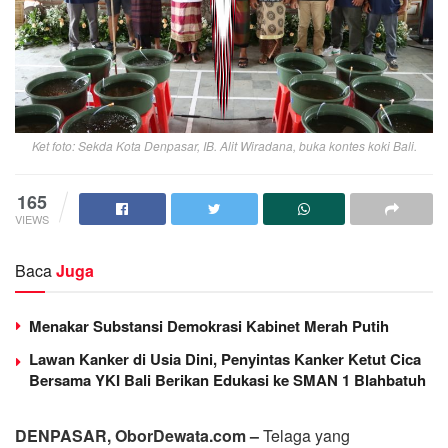
Ket foto: Sekda Kota Denpasar, IB. Alit Wiradana, buka kontes koki Bali.
165
VIEWS
Baca
Juga
Menakar Substansi Demokrasi Kabinet Merah Putih
Lawan Kanker di Usia Dini, Penyintas Kanker Ketut Cica
Bersama YKI Bali Berikan Edukasi ke SMAN 1 Blahbatuh
DENPASAR, OborDewata.com –
Telaga yang