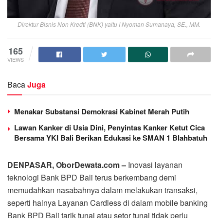
Direktur Bisnis Non Kredti (BNK) yaitu I Nyoman Sumanaya, SE., MM.
165
VIEWS
Baca
Juga
Menakar Substansi Demokrasi Kabinet Merah Putih
Lawan Kanker di Usia Dini, Penyintas Kanker Ketut Cica
Bersama YKI Bali Berikan Edukasi ke SMAN 1 Blahbatuh
DENPASAR, OborDewata.com –
Inovasi layanan
teknologi Bank BPD Bali terus berkembang demi
memudahkan nasabahnya dalam melakukan transaksi,
seperti halnya Layanan Cardless di dalam mobile banking
Bank BPD Bali tarik tunai atau setor tunai tidak perlu