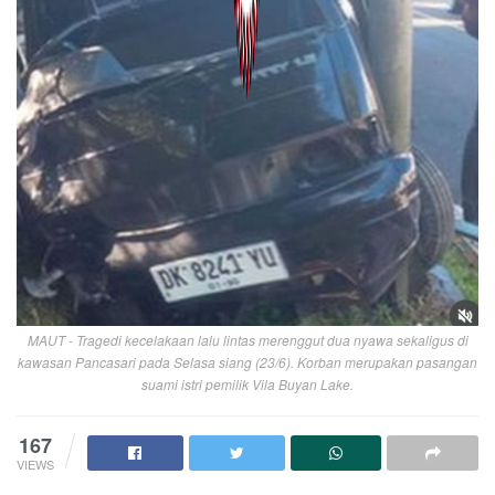
MAUT - Tragedi kecelakaan lalu lintas merenggut dua nyawa sekaligus di
kawasan Pancasari pada Selasa siang (23/6). Korban merupakan pasangan
suami istri pemilik Vila Buyan Lake.
167
VIEWS