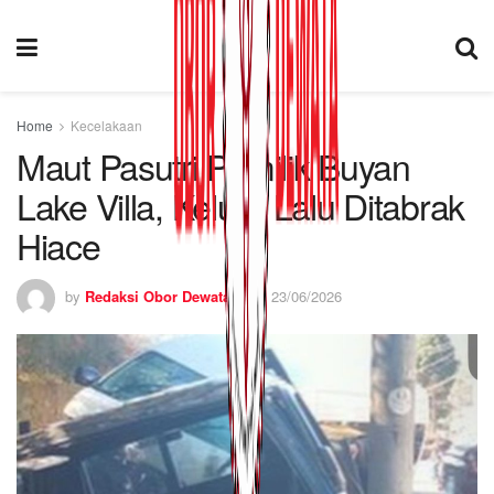
Home
Kecelakaan
Maut Pasutri Pemilik Buyan
Lake Villa, Keluar Lalu Ditabrak
Hiace
by
Redaksi Obor Dewata
23/06/2026