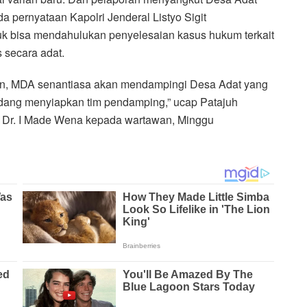
a pernyataan Kapolri Jenderal Listyo Sigit
uk bisa mendahulukan penyelesaian kasus hukum terkait
s secara adat.
ian, MDA senantiasa akan mendampingi Desa Adat yang
dang menyiapkan tim pendamping,” ucap Patajuh
r. I Made Wena kepada wartawan, Minggu