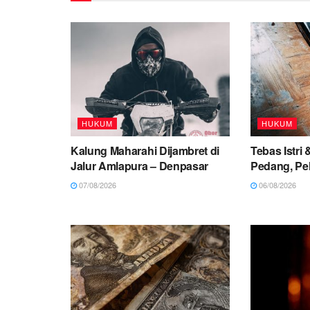
HUKUM
HUKUM
Kalung Maharahi Dijambret di
Tebas Istri
Jalur Amlapura – Denpasar
Pedang, Pe
07/08/2026
06/08/2026