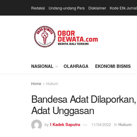
Redaksi
Undang-undang Pers
Disklaimer
Kode Etik Jurnal
NASIONAL
OLAHRAGA
EKONOMI BISNIS
Home
Hukum
Bandesa Adat Dilaporkan
Adat Unggasan
by
I Kadek Saputra
11/04/2022
in
Hukum