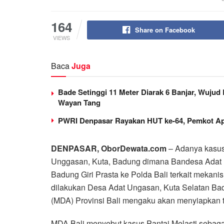
164
Share on Facebook
VIEWS
Baca
Juga
Bade Setinggi 11 Meter Diarak 6 Banjar, Wujud
Wayan Tang
PWRI Denpasar Rayakan HUT ke-64, Pemkot Ap
DENPASAR, OborDewata.com
– Adanya kasus
Unggasan, Kuta, Badung dimana Bandesa Adat 
Badung Giri Prasta ke Polda Bali terkait mekani
dilakukan Desa Adat Ungasan, Kuta Selatan Badu
(MDA) Provinsi Bali mengaku akan menyiapkan
MDA Bali menyebut kasus Pantai Melasti sebaga