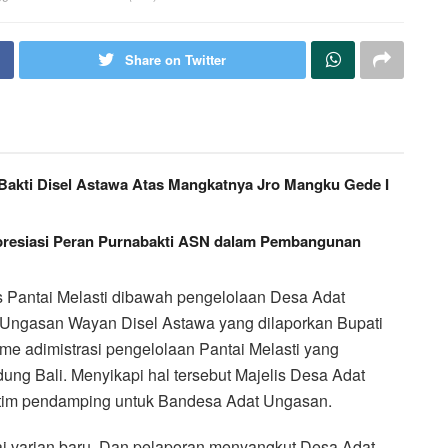
Share on Twitter
 Bakti Disel Astawa Atas Mangkatnya Jro Mangku Gede I
resiasi Peran Purnabakti ASN dalam Pembangunan
 Pantai Melasti dibawah pengelolaan Desa Adat
Ungasan Wayan Disel Astawa yang dilaporkan Bupati
sme adimistrasi pengelolaan Pantai Melasti yang
ng Bali. Menyikapi hal tersebut Majelis Desa Adat
 tim pendamping untuk Bandesa Adat Ungasan.
i varian baru. Dan pelaporan menyangkut Desa Adat