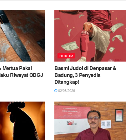
HUKUM
 & Mertua Pakai
Basmi Judol di Denpasar &
laku Riwayat ODGJ
Badung, 3 Penyedia
Ditangkap!
02/08/2026