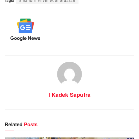
Tags:
#mandiri #livin #donordarah
I Kadek Saputra
Related
Posts