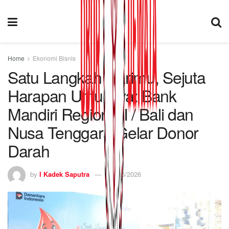
Home
Ekonomi Bisnis
Satu Langkah Darimu, Sejuta
Harapan Untuknya: Bank
Mandiri Region XI / Bali dan
Nusa Tenggara Gelar Donor
Darah
by
I Kadek Saputra
02/06/2026