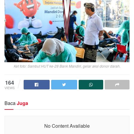
Ket foto: Sambut HUT ke-28 Bank Mandiri, gelar aksi donor darah.
164
VIEWS
Baca
Juga
No Content Available