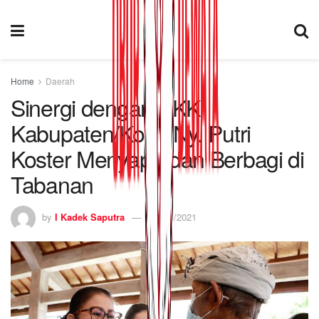
Home
Daerah
Sinergi dengan PKK
Kabupaten/Kota, Ny. Putri
Koster Menyapa dan Berbagi di
Tabanan
by
I Kadek Saputra
07/11/2021