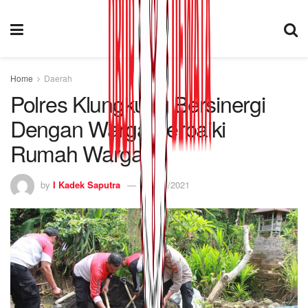
Home
Daerah
Polres Klungkung Bersinergi
Dengan Warga Perbaiki
Rumah Warga
by
I Kadek Saputra
01/11/2021