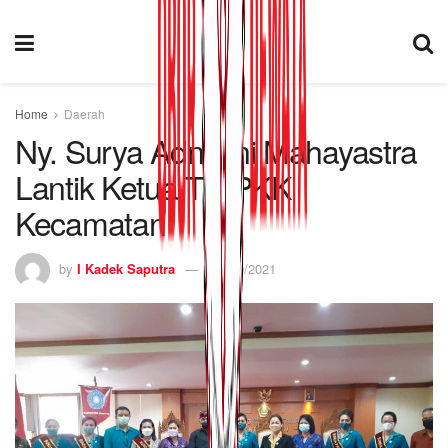
Home
Daerah
Ny. Surya Adnyani Mahayastra
Lantik Ketua TP PKK
Kecamatan
by
I Kadek Saputra
24/09/2021