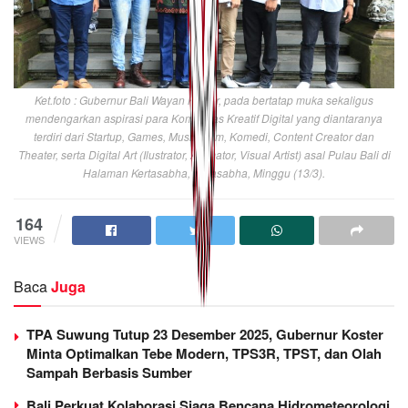
Ket.foto : Gubernur Bali Wayan Koster, pada bertatap muka sekaligus
mendengarkan aspirasi para Komunitas Kreatif Digital yang diantaranya
terdiri dari Startup, Games, Musik, Film, Komedi, Content Creator dan
Theater, serta Digital Art (Ilustrator, Animator, Visual Artist) asal Pulau Bali di
Halaman Kertasabha, Jayasabha, Minggu (13/3).
164
VIEWS
Baca
Juga
TPA Suwung Tutup 23 Desember 2025, Gubernur Koster
Minta Optimalkan Tebe Modern, TPS3R, TPST, dan Olah
Sampah Berbasis Sumber
Bali Perkuat Kolaborasi Siaga Bencana Hidrometeorologi