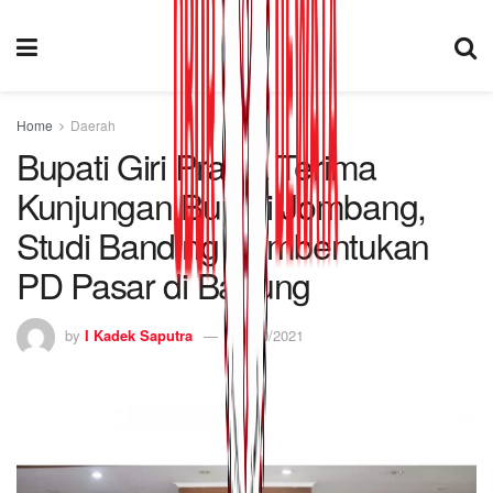
Home
Daerah
Bupati Giri Prasta Terima
Kunjungan Bupati Jombang,
Studi Banding Pembentukan
PD Pasar di Badung
by
I Kadek Saputra
15/10/2021