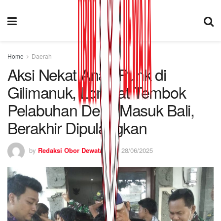
Home
Daerah
Aksi Nekat Anak Punk di
Gilimanuk, Lompat Tembok
Pelabuhan Demi Masuk Bali,
Berakhir Dipulangkan
by
Redaksi Obor Dewata
28/06/2025