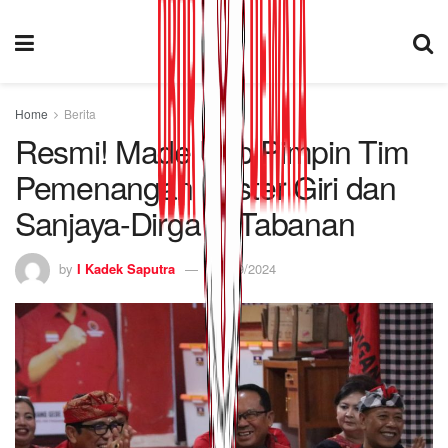
Home
Berita
Resmi! Made Urip Pimpin Tim
Pemenangan Koster Giri dan
Sanjaya-Dirga di Tabanan
by
I Kadek Saputra
04/09/2024