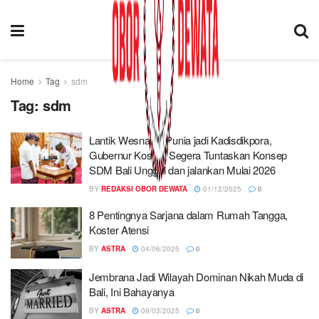
Home
Tag
sdm
Tag:
sdm
Lantik Wesnawa Punia jadi Kadisdikpora,
Gubernur Koster: Segera Tuntaskan Konsep
SDM Bali Unggul dan jalankan Mulai 2026
BY
REDAKSI OBOR DEWATA
01/12/2025
0
8 Pentingnya Sarjana dalam Rumah Tangga,
Koster Atensi
BY
ASTRA
04/06/2025
0
Jembrana Jadi Wilayah Dominan Nikah Muda di
Bali, Ini Bahayanya
BY
ASTRA
09/03/2025
0