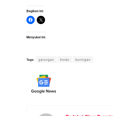
Bagikan ini:
Menyukai ini:
Tags:
galungan
hindu
kuningan