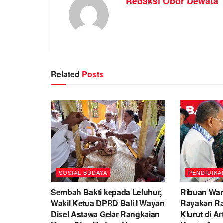
Redaksi Obor Dewata
Related
Posts
SOSIAL BUDAYA
PENDIDIKA
Sembah Bakti kepada Leluhur,
Ribuan War
Wakil Ketua DPRD Bali I Wayan
Rayakan R
Disel Astawa Gelar Rangkaian
Klurut di A