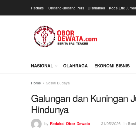
Redaksi
Undang-undang Pers
Disklaimer
Kode Etik Jurnal
NASIONAL
OLAHRAGA
EKONOMI BISNIS
Home
Sosial Budaya
Galungan dan Kuningan Ju
Hindunya
by
Redaksi Obor Dewata
31/05/2026
in
Sos