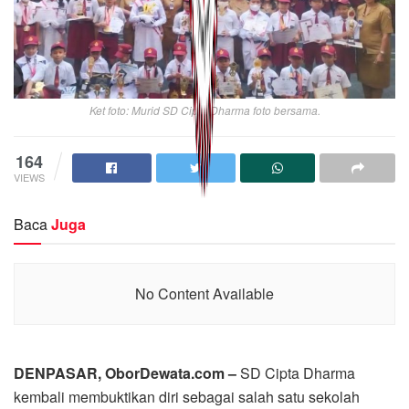
Ket foto: Murid SD Cipta Dharma foto bersama.
164
VIEWS
Baca
Juga
No Content Available
DENPASAR, OborDewata.com –
SD Cipta Dharma
kembali membuktikan diri sebagai salah satu sekolah