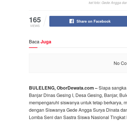
ket foto: Gede Angga d
165
Share on Facebook
VIEWS
Baca
Juga
No Con
BULELENG, OborDewata.com –
Siapa sangka 
Banjar Dinas Gesing I, Desa Gesing, Banjar, Bul
mempengaruhi siswanya untuk tetap berkarya, me
dengan Siswanya Gede Angga Surya Dinata dan 
Lomba Seni dan Sastra Siswa Nasional Tingka