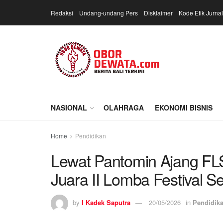
Redaksi
Undang-undang Pers
Disklaimer
Kode Etik Jurnal
NASIONAL
OLAHRAGA
EKONOMI BISNIS
Home
Pendidikan
Lewat Pantomin Ajang FL
Juara II Lomba Festival S
by
I Kadek Saputra
20/05/2026
in
Pendidik