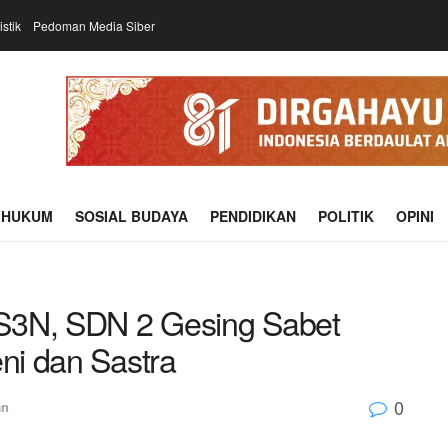
istik
Pedoman Media Siber
HUKUM
SOSIAL BUDAYA
PENDIDIKAN
POLITIK
OPINI
S3N, SDN 2 Gesing Sabet
eni dan Sastra
0
an