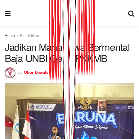
Home
Pendidikan
Jadikan Mahasiswa Bermental
Baja UNBI Gelar PKKMB
by
Obor Dewata
18/09/2023