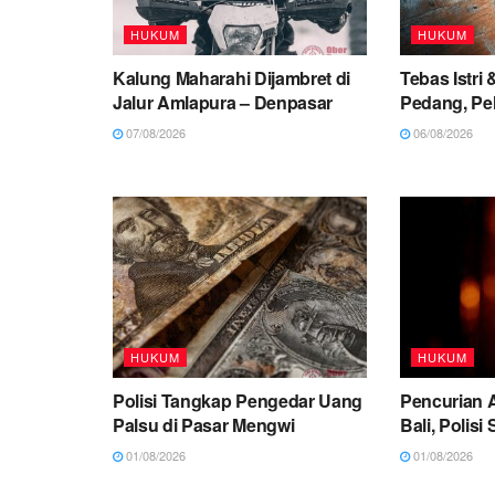
HUKUM
HUKUM
Kalung Maharahi Dijambret di
Tebas Istri
Jalur Amlapura – Denpasar
Pedang, Pe
07/08/2026
06/08/2026
HUKUM
HUKUM
Polisi Tangkap Pengedar Uang
Pencurian A
Palsu di Pasar Mengwi
Bali, Polisi
01/08/2026
01/08/2026