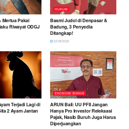
HUKUM
 & Mertua Pakai
Basmi Judol di Denpasar &
laku Riwayat ODGJ
Badung, 3 Penyedia
Ditangkap!
02/08/2026
EKONOMI BISNIS
yam Terjadi Lagi di
ARUN Bali: UU PFII Jangan
 Sita 2 Ayam Jantan
Hanya Pro Investor Releksasi
Pajak, Nasib Buruh Juga Harus
Diperjuangkan