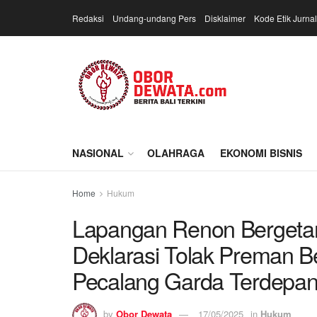
Redaksi
Undang-undang Pers
Disklaimer
Kode Etik Jurnal
NASIONAL
OLAHRAGA
EKONOMI BISNIS
Home
Hukum
Lapangan Renon Bergetar,
Deklarasi Tolak Preman 
Pecalang Garda Terdepan
by
Obor Dewata
17/05/2025
in
Hukum