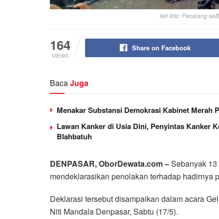
ket foto: Pecalang se
164
Share on Facebook
VIEWS
Baca
Juga
Menakar Substansi Demokrasi Kabinet Merah P
Lawan Kanker di Usia Dini, Penyintas Kanker 
Blahbatuh
DENPASAR, OborDewata.com –
Sebanyak 13 r
mendeklarasikan penolakan terhadap hadirnya 
Deklarasi tersebut disampaikan dalam acara Ge
Niti Mandala Denpasar, Sabtu (17/5).