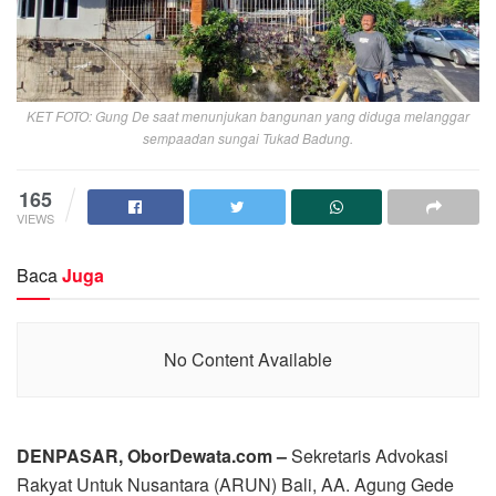
KET FOTO: Gung De saat menunjukan bangunan yang diduga melanggar
sempaadan sungai Tukad Badung.
165
VIEWS
Baca
Juga
No Content Available
DENPASAR, OborDewata.com –
Sekretaris Advokasi
Rakyat Untuk Nusantara (ARUN) Bali, AA. Agung Gede