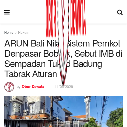
Home
Hukum
ARUN Bali Nilai Sistem Pemkot
Denpasar Bobrok, Sebut IMB di
Sempadan Tukad Badung
Tabrak Aturan
by
Obor Dewata
11/05/2026