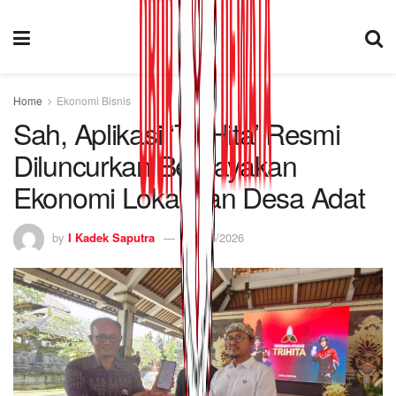
Home
Ekonomi Bisnis
Sah, Aplikasi ‘Tri Hita’ Resmi
Diluncurkan Berdayakan
Ekonomi Lokal dan Desa Adat
by
I Kadek Saputra
16/05/2026