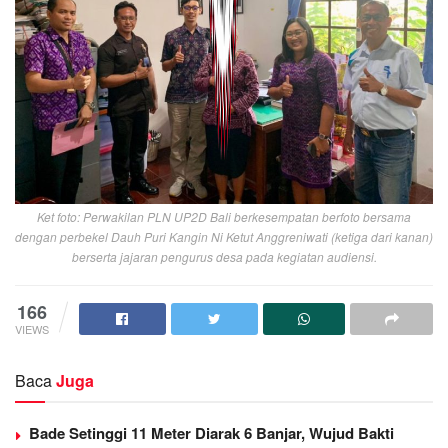
Ket foto: Perwakilan PLN UP2D Bali berkesempatan berfoto bersama
dengan perbekel Dauh Puri Kangin Ni Ketut Anggreniwati (ketiga dari kanan)
berserta jajaran pengurus desa pada kegiatan audiensi.
166
VIEWS
Baca
Juga
Bade Setinggi 11 Meter Diarak 6 Banjar, Wujud Bakti