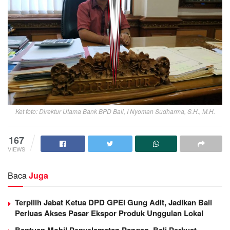
Ket foto: Direktur Utama Bank BPD Bali, I Nyoman Sudharma, S.H., M.H.
167
VIEWS
Baca
Juga
Terpilih Jabat Ketua DPD GPEI Gung Adit, Jadikan Bali
Perluas Akses Pasar Ekspor Produk Unggulan Lokal
Bantuan Mobil Penyelamatan Pangan, Bali Perkuat