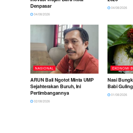
Denpasar
04/08/2026
04/08/2026
NASIONAL
EKONOMI B
ARUN Bali Ngotot Minta UMP
Nasi Bungk
Sejahterakan Buruh, Ini
Babi Guling
Pertimbangannya
01/08/2026
02/08/2026