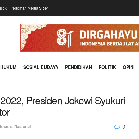
istik
Pedoman Media Siber
HUKUM
SOSIAL BUDAYA
PENDIDIKAN
POLITIK
OPINI
022, Presiden Jokowi Syukuri
tor
0
Bisnis
,
Nasional