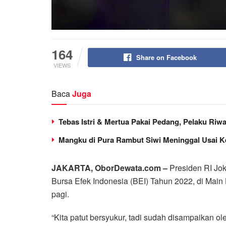
164
Share on Facebook
VIEWS
Baca
Juga
Tebas Istri & Mertua Pakai Pedang, Pelaku Ri
Mangku di Pura Rambut Siwi Meninggal Usai K
JAKARTA, OborDewata.com –
Presiden RI Jo
Bursa Efek Indonesia (BEI) Tahun 2022, di Main
pagi.
“Kita patut bersyukur, tadi sudah disampaikan 