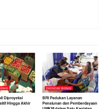
ISNIS
EKONOMI BISNIS
i Diproyeksi
BRI Padukan Layanan
tif Hingga Akhir
Pensiunan dan Pemberdayaan
UMKM dalam Satu Kegiatan