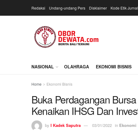
Redaksi
Undang-undang Pers
Disklaimer
Kode Etik Jurnal
NASIONAL
OLAHRAGA
EKONOMI BISNIS
Home
Ekonomi Bisnis
Buka Perdagangan Bursa 2
Kenaikan IHSG Dan Inves
by
I Kadek Saputra
03/01/2022
in
Ekonomi 