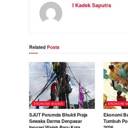
I Kadek Saputra
Related
Posts
EKONOMI BISNIS
EKONOMI B
SJUT Perumda Bhukti Praja
Ekonomi Bal
Sewaka Darma Denpasar
Tumbuh Posi
Inovasi Wajah Baru Kota
2026