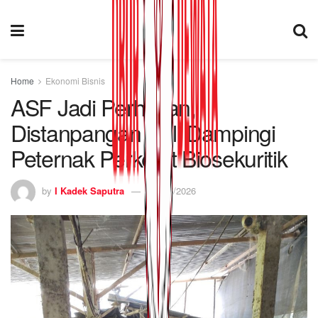
Home
Ekonomi Bisnis
ASF Jadi Perhatian,
Distanpangan Bali Dampingi
Peternak Perketat Biosekuritik
by
I Kadek Saputra
25/05/2026