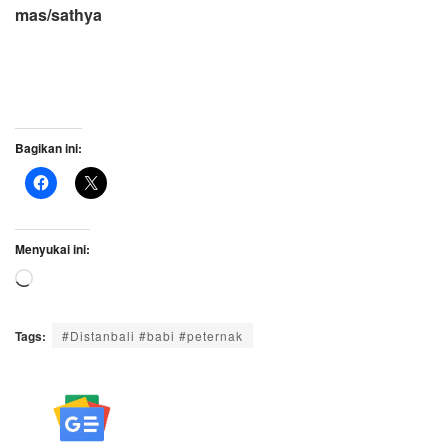
mas/sathya
Bagikan ini:
Menyukai ini:
Memuat...
Tags:
#Distanbali #babi #peternak