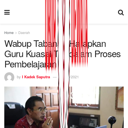
Home
Daerah
Wabup Tabanan Harapkan
Guru Kuasai TIK dalam Proses
Pembelajaran
by
I Kadek Saputra
15/10/2021