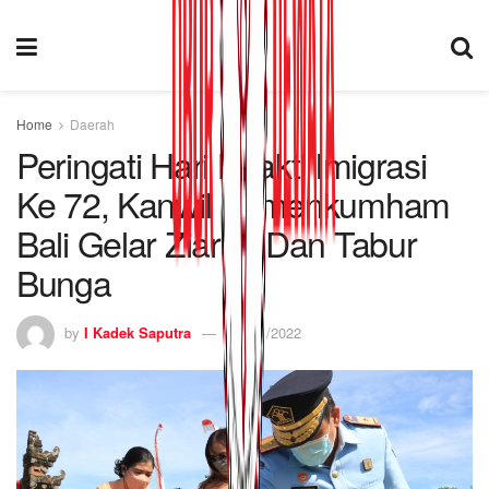
Home
Daerah
Peringati Hari Bhakti Imigrasi
Ke 72, Kanwil Kemenkumham
Bali Gelar Ziarah Dan Tabur
Bunga
by
I Kadek Saputra
24/01/2022