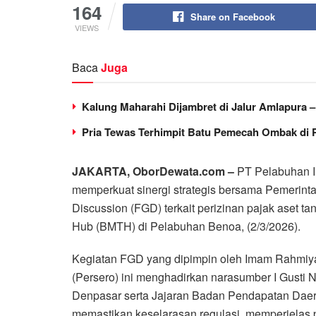
164
Share on Facebook
VIEWS
Baca
Juga
Kalung Maharahi Dijambret di Jalur Amlapura 
Pria Tewas Terhimpit Batu Pemecah Ombak di 
JAKARTA, OborDewata.com –
PT Pelabuhan In
memperkuat sinergi strategis bersama Pemerin
Discussion (FGD) terkait perizinan pajak aset 
Hub (BMTH) di Pelabuhan Benoa, (2/3/2026).
Kegiatan FGD yang dipimpin oleh Imam Rahmiy
(Persero) ini menghadirkan narasumber I Gusti 
Denpasar serta Jajaran Badan Pendapatan Daera
memastikan keselarasan regulasi, memperjelas p