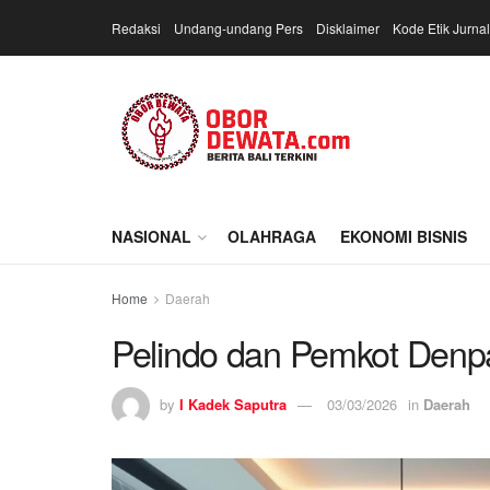
Redaksi
Undang-undang Pers
Disklaimer
Kode Etik Jurnal
NASIONAL
OLAHRAGA
EKONOMI BISNIS
Home
Daerah
Pelindo dan Pemkot Denp
by
I Kadek Saputra
03/03/2026
in
Daerah