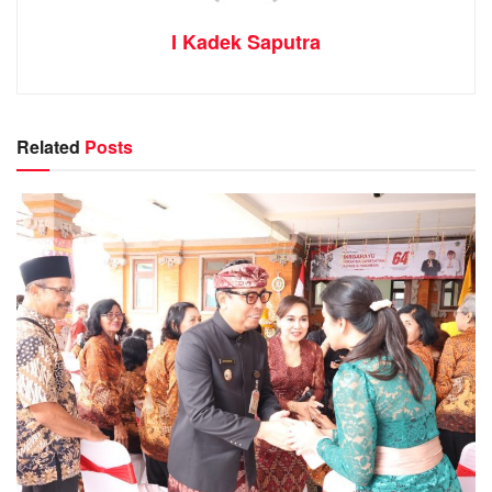
I Kadek Saputra
Related
Posts