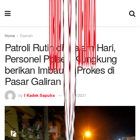
Home
Daerah
Patroli Rutin di Malam Hari,
Personel Polsek Klungkung
berikan Imbauan Prokes di
Pasar Galiran
by
I Kadek Saputra
28/10/2021