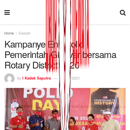
Home
Daerah
Kampanye End Polio
Pemerintah Gianyar bersama
Rotary District 3420
by
I Kadek Saputra
21/10/2021