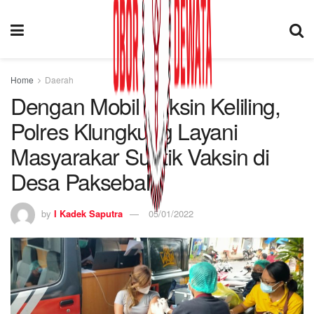
Home
Daerah
Dengan Mobil Vaksin Keliling,
Polres Klungkung Layani
Masyarakar Suntik Vaksin di
Desa Paksebali
by
I Kadek Saputra
05/01/2022