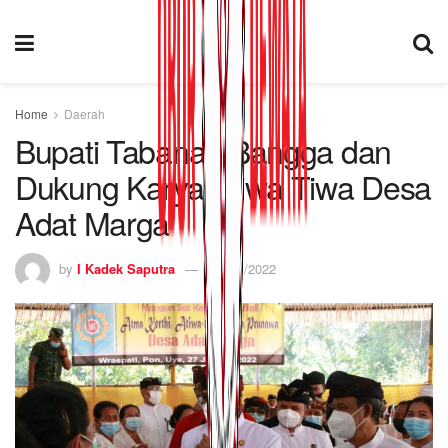
Home
Daerah
Bupati Tabanan Bangga dan
Dukung Karya Atiwa Tiwa Desa
Adat Marga
by
I Kadek Saputra
25/01/2022