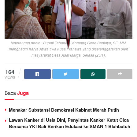
Keterangan photo : Bupati Tabanan I Komang Gede Sanjaya, SE, MM,
menghadiri Karya Atiwa tiwa Kusa Pranawa yang diselenggarakan oleh
masyarakat Desa Adat Marga, Selasa (25/1).
164
VIEWS
Baca
Juga
Menakar Substansi Demokrasi Kabinet Merah Putih
Lawan Kanker di Usia Dini, Penyintas Kanker Ketut Cica
Bersama YKI Bali Berikan Edukasi ke SMAN 1 Blahbatuh