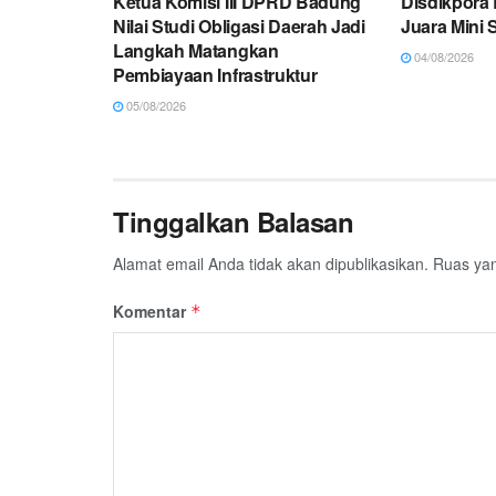
Ketua Komisi III DPRD Badung
Disdikpora 
Nilai Studi Obligasi Daerah Jadi
Juara Mini S
Langkah Matangkan
04/08/2026
Pembiayaan Infrastruktur
05/08/2026
Tinggalkan Balasan
Alamat email Anda tidak akan dipublikasikan.
Ruas yan
Komentar
*