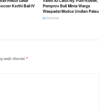
Bali Rebut Gelar
Video AI Catut Ny. Putri Koster,
occer Kerthi Bali IV
Pemprov Bali Minta Warga
Waspadai Modus Undian Palsu
03/08/2026
g wajib ditandai
*