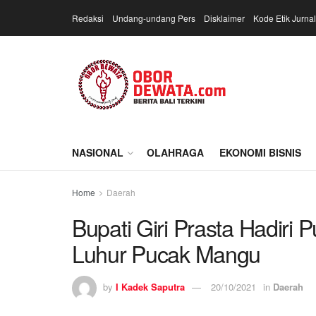
Redaksi
Undang-undang Pers
Disklaimer
Kode Etik Jurnal
NASIONAL
OLAHRAGA
EKONOMI BISNIS
Home
Daerah
Bupati Giri Prasta Hadiri
Luhur Pucak Mangu
by
I Kadek Saputra
20/10/2021
in
Daerah