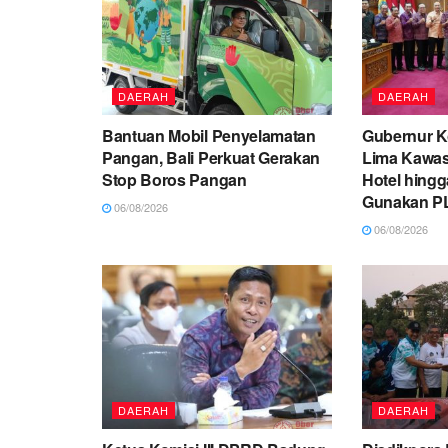
DAERAH
DAERAH
Bantuan Mobil Penyelamatan
Gubernur K
Pangan, Bali Perkuat Gerakan
Lima Kawas
Stop Boros Pangan
Hotel hingg
Gunakan P
06/08/2026
06/08/2026
DAERAH
DAERAH