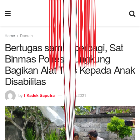
Home
Daerah
Bertugas sambil berbagi, Sat
Binmas Polres Klungkung
Bagikan Alat Tulis Kepada Anak
Disabilitas
by
I Kadek Saputra
03/11/2021