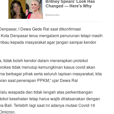
enpasar, I Dewa Gede Rai saat dikonfirmasi
di Kota Denpasar terus mengalami penurunan tetapi masih
iimbau kepada masyarakat agar jangan sampai kendor
ma, tidak boleh kendor dalam menerapkan protokol
 prokes tidak menutup kemungkinan kasus covid akan
a berbagai pihak serta seluruh lapisan masyarakat, kita
aturan saat penerapan PPKM,” ujar Dewa Rai
elalu waspada dan tidak lengah atas perkembangan
rotokol kesehatan tetap harus wajib dilaksanakan dengan
ali. Terlebih lagi saat ini adanya mutasi Covid-19
 Omicron.