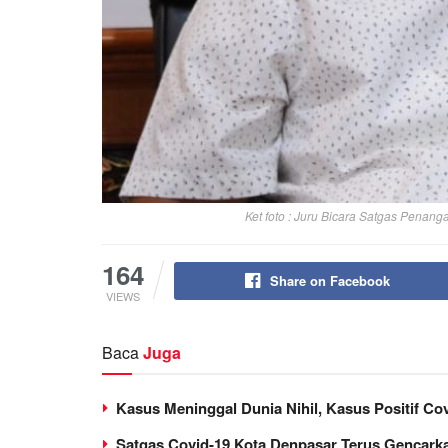
Ket foto : Juru Bicara Satgas Penan
164
Share on Facebook
VIEWS
Baca
Juga
Kasus Meninggal Dunia Nihil, Kasus Positif C
Satgas Covid-19 Kota Denpasar Terus Gencarka