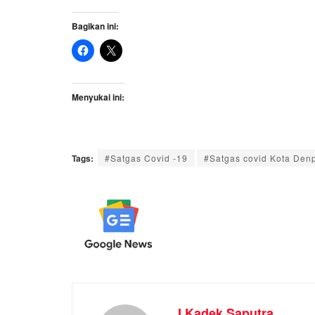
Bagikan ini:
Menyukai ini:
Tags:
#Satgas Covid -19
#Satgas covid Kota Den
I Kadek Saputra