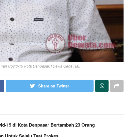
ganan Covid-19 Kota Denpasar, I Dewa Gede Rai.
Share on Twitter
ovid-19 di Kota Denpasar Bertambah 23 Orang
n Untuk Selalu Taat Prokes