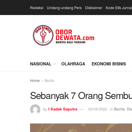
Redaksi
Undang-undang Pers
Disklaimer
Kode Etik Jurnal
NASIONAL
OLAHRAGA
EKONOMI BISNIS
Home
Berita
Sebanyak 7 Orang Sembuh
by
I Kadek Saputra
02/04/2022
in
Berita
,
Da