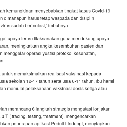
engah kemungkinan menyebabkan tingkat kasus Covid-19
an dimanapun harus tetap waspada dan disiplin
 virus sudah bermutasi,” imbuhnya.
gai upaya terus dilaksanakan guna mendukung upaya
ularan, meningkatkan angka kesembuhan pasien dan
 menggelar operasi yustisi protokol kesehatan,
an.
a untuk memaksimalkan realisasi vaksinasi kepada
ia sekolah 12-17 tahun serta usia 6-11 tahun, ibu hamil
telah memulai pelaksanaan vaksinasi dosis ketiga atau
elah merancang 6 langkah strategis mengatasi lonjakan
3 T ( tracing, testing, treatment), mengencarkan
ibkan penerapan aplikasi Peduli Lindungi, menyiapkan