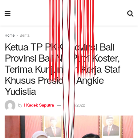
Home
Berita
Ketua TP PKK Provinsi Bali
Provinsi Bali Ny. Putri Koster,
Terima Kunjungan Kerja Staf
Khusus Presiden Angkie
Yudistia
by
I Kadek Saputra
07/04/2022