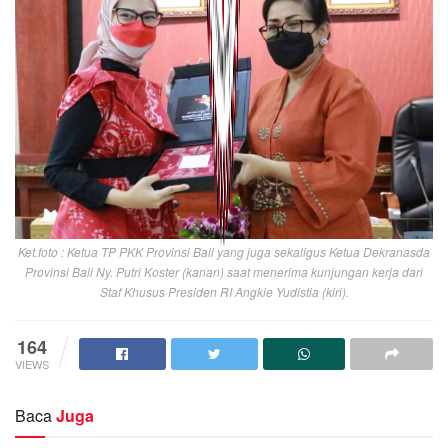
Ket.foto : Ketua TP PKK Provinsi Bali yang juga sekaligus Ketua Dekranasda
Provinsi Bali Ny. Putri Koster (kanan) saat menerima kunjungan kerja dari
Staf Khusus Presiden RI Angkie Yudistia (kiri).
164
VIEWS
Baca
Juga