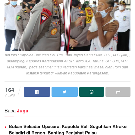
Ket.foto : Kapolda Bali Irjen Pol. Drs. Putu Jayan Danu Putra, S.H., M.Si (kiri) ,
didampingi Kapolres Karangasem AKBP Ricko A.A. Taruna, SH, S.IK, M.H,
M.M (kanan), pada saat meninjau kegiatan Vaksinasi masal oleh Polri dan
instansi terkait di wilayah Kabupaten Karangasem.
164
VIEWS
Baca
Juga
Bukan Sekadar Upacara, Kapolda Bali Suguhkan Atraksi
Beladiri di Renon, Banting Penjahat Palsu