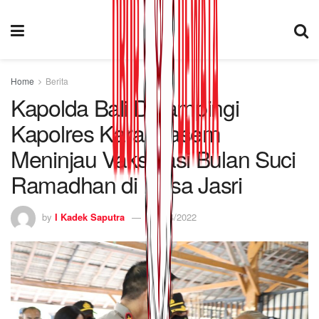
Home
Berita
Kapolda Bali Didampingi
Kapolres Karangasem
Meninjau Vaksinasi Bulan Suci
Ramadhan di Desa Jasri
by
I Kadek Saputra
06/04/2022