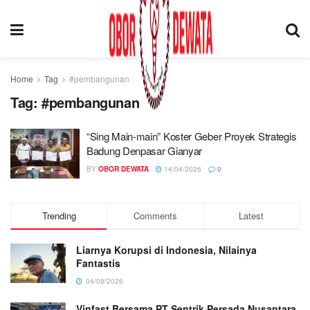
Home
Tag
#pembangunan
Tag:
#pembangunan
“Sing Main-main” Koster Geber Proyek Strategis
Badung Denpasar Gianyar
BY
OBOR DEWATA
14/04/2026
0
Trending
Comments
Latest
Liarnya Korupsi di Indonesia, Nilainya
Fantastis
04/08/2026
Vinfast Bersama PT Sentrik Persada Nusantara