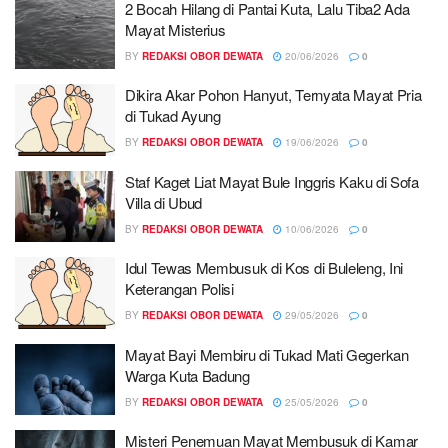
2 Bocah Hilang di Pantai Kuta, Lalu Tiba2 Ada
Mayat Misterius
BY
REDAKSI OBOR DEWATA
20/06/2026
0
Dikira Akar Pohon Hanyut, Ternyata Mayat Pria
di Tukad Ayung
BY
REDAKSI OBOR DEWATA
19/06/2026
0
Staf Kaget Liat Mayat Bule Inggris Kaku di Sofa
Villa di Ubud
BY
REDAKSI OBOR DEWATA
10/06/2026
0
Idul Tewas Membusuk di Kos di Buleleng, Ini
Keterangan Polisi
BY
REDAKSI OBOR DEWATA
29/05/2026
0
Mayat Bayi Membiru di Tukad Mati Gegerkan
Warga Kuta Badung
BY
REDAKSI OBOR DEWATA
25/05/2026
0
Misteri Penemuan Mayat Membusuk di Kamar