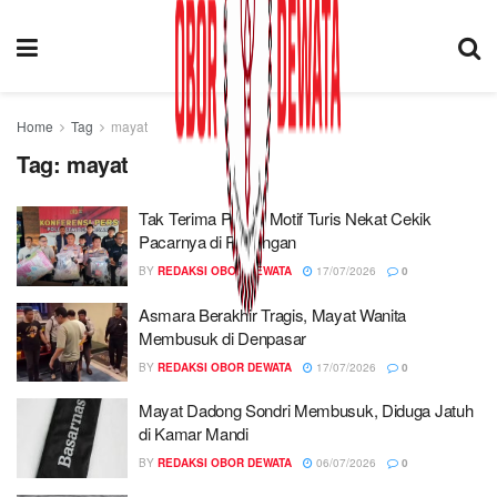
Home
Tag
mayat
Tag:
mayat
Tak Terima Putus, Motif Turis Nekat Cekik
Pacarnya di Pedungan
BY
REDAKSI OBOR DEWATA
17/07/2026
0
Asmara Berakhir Tragis, Mayat Wanita
Membusuk di Denpasar
BY
REDAKSI OBOR DEWATA
17/07/2026
0
Mayat Dadong Sondri Membusuk, Diduga Jatuh
di Kamar Mandi
BY
REDAKSI OBOR DEWATA
06/07/2026
0