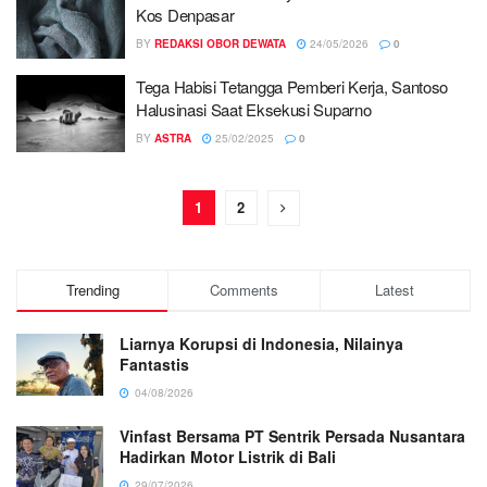
Kos Denpasar
BY
REDAKSI OBOR DEWATA
24/05/2026
0
Tega Habisi Tetangga Pemberi Kerja, Santoso
Halusinasi Saat Eksekusi Suparno
BY
ASTRA
25/02/2025
0
1
2
Trending
Comments
Latest
Liarnya Korupsi di Indonesia, Nilainya
Fantastis
04/08/2026
Vinfast Bersama PT Sentrik Persada Nusantara
Hadirkan Motor Listrik di Bali
29/07/2026