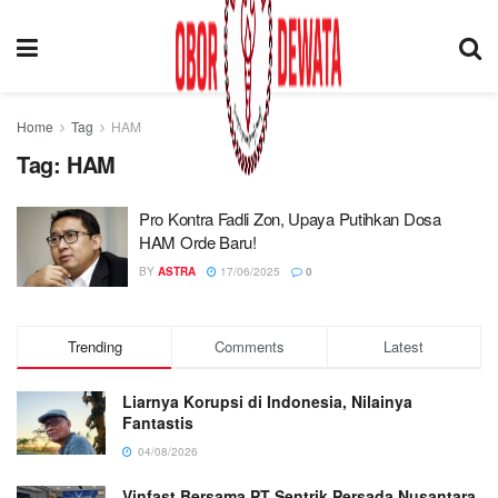
Home
Tag
HAM
Tag:
HAM
Pro Kontra Fadli Zon, Upaya Putihkan Dosa
HAM Orde Baru!
BY
ASTRA
17/06/2025
0
Trending
Comments
Latest
Liarnya Korupsi di Indonesia, Nilainya
Fantastis
04/08/2026
Vinfast Bersama PT Sentrik Persada Nusantara